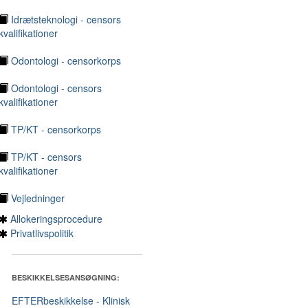
Idrætsteknologi - censors
kvalifikationer
Odontologi - censorkorps
Odontologi - censors
kvalifikationer
TP/KT - censorkorps
TP/KT - censors
kvalifikationer
Vejledninger
Allokeringsprocedure
Privatlivspolitik
BESKIKKELSESANSØGNING:
EFTERbeskikkelse - Klinisk