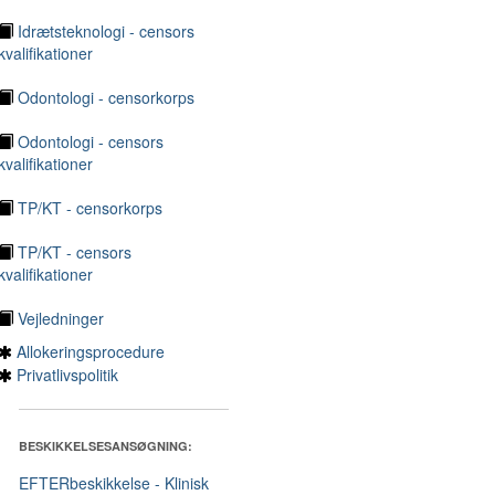
Idrætsteknologi - censors
kvalifikationer
Odontologi - censorkorps
Odontologi - censors
kvalifikationer
TP/KT - censorkorps
TP/KT - censors
kvalifikationer
Vejledninger
Allokeringsprocedure
Privatlivspolitik
BESKIKKELSESANSØGNING:
EFTERbeskikkelse - Klinisk