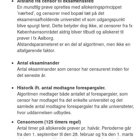
Afstand fra censor til eksamenssted
En
mundtlig
prøve oprettes med allokeringsprincippet
’nærhed’, og censorer med bopæl tæt på det
eksamensafholdende universitet vil som udgangspunkt
blive spurgt først. Dette betyder dog ikke, at censorer fra fx
Københavnsområdet aldrig bliver tilbudt og allokeret til
prøver i fx Aalborg.
Afstandsparameteret er en del af algoritmen, men ikke en
altafgørende faktor.
Antal eksaminander
Antal eksaminander som censor har censureret inden for
det seneste år.
Historik ift. antal modtagne forespørgsler.
Algoritmen medtager både antallet af forespørgsler, som
censor har modtaget fra det enkelte universitet og det
samlede antal modtagne forespørgsler fra alle universiteter,
hvor uddannelsen udbydes.
Censornorm (125 timers regel)
Antal timer på allokerede prøver pr. halvår. Perioderne går
fra den 1. september til den 28. februar og fra den 1. marts