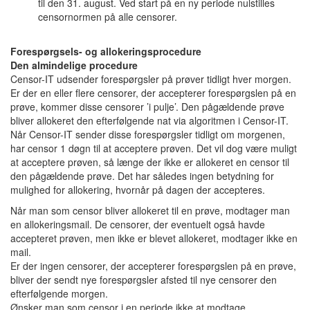
til den 31. august. Ved start på en ny periode nulstilles
censornormen på alle censorer.
Forespørgsels- og allokeringsprocedure
Den almindelige procedure
Censor-IT udsender forespørgsler på prøver tidligt hver morgen.
Er der en eller flere censorer, der accepterer forespørgslen på en
prøve, kommer disse censorer ’i pulje’. Den pågældende prøve
bliver allokeret den efterfølgende nat via algoritmen i Censor-IT.
Når Censor-IT sender disse forespørgsler tidligt om morgenen,
har censor 1 døgn til at acceptere prøven. Det vil dog være muligt
at acceptere prøven, så længe der ikke er allokeret en censor til
den pågældende prøve. Det har således ingen betydning for
mulighed for allokering, hvornår på dagen der accepteres.
Når man som censor bliver allokeret til en prøve, modtager man
en allokeringsmail. De censorer, der eventuelt også havde
accepteret prøven, men ikke er blevet allokeret, modtager ikke en
mail.
Er der ingen censorer, der accepterer forespørgslen på en prøve,
bliver der sendt nye forespørgsler afsted til nye censorer den
efterfølgende morgen.
Ønsker man som censor i en periode
ikke
at modtage